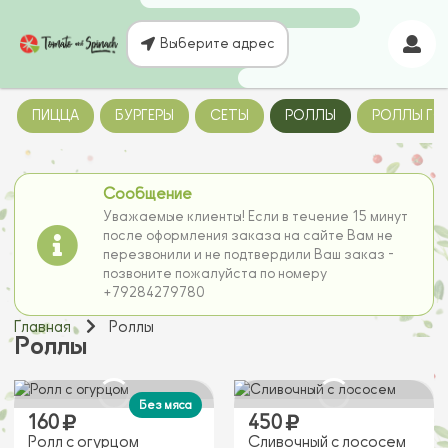
Выберите адрес
ПИЦЦА
БУРГЕРЫ
СЕТЫ
РОЛЛЫ
РОЛЛЫ ГОР
Сообщение
Уважаемые клиенты! Если в течение 15 минут
после оформления заказа на сайте Вам не
перезвонили и не подтвердили Ваш заказ -
позвоните пожалуйста по номеру
+79284279780
Главная
Роллы
Роллы
Без мяса
160
450
Ролл с огурцом
Сливочный с лососем