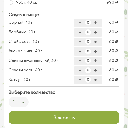
950 г, 40 см
990
Соусы к пицце
Сырный, 40 г
60
Барбекю, 40 г
60
Спайс соус, 40 г
60
Ананас-чили, 40 г
60
Сливочно-чесночный, 40 г
60
Соус цезарь, 40 г
60
Кетчуп, 40 г
60
Выберите количество
1
Заказать