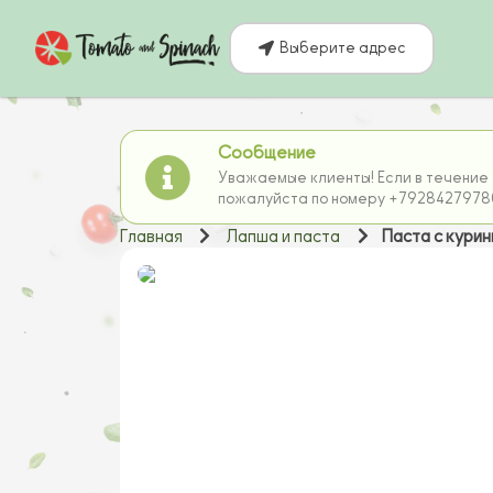
Выберите адрес
Сообщение
Уважаемые клиенты! Если в течение 
пожалуйста по номеру +7928427978
Главная
Лапша и паста
Паста с кури