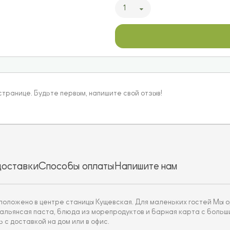
1
 странице. Будьте первым, напишите свой отзыв!
доставки
Способы оплаты
Напишите нам
оложено в центре станицы Кущевская. Для маленьких гостей Мы о
итальянсая паста, блюда из морепродуктов и барная карта с больш
с доставкой на дом или в офис.