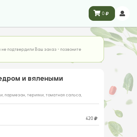
0
 не подтвердили Ваш заказ - позвоните
едром и вялеными
и, пармезан, терияки, томатная сальса,
420