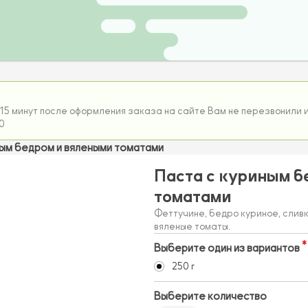
15 минут после оформления заказа на сайте Вам не перезвонили и
0
ным бедром и вялеными томатами
Паста с куриным б
томатами
Феттучине, бедро куриное, сливк
вяленые томаты.
Выберите один из вариантов
250 г
Выберите количество